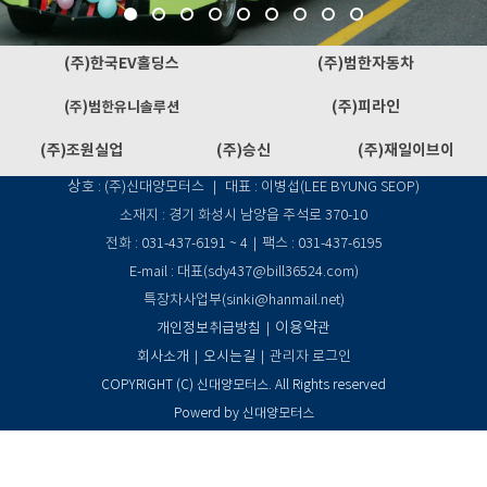
(주)한국EV홀딩스
(주)범한자동차
(주)피라인
(주)범한유니솔루션
(주)조원실업
(주)승신
(주)재일이브이
상
호 : (주)신대양모터스 ｜ 대표 : 이병섭(LEE BYUNG SEOP)
소재지 : 경기 화성시 남양읍 주석로 370-10
전화 : 031-437-6191 ~ 4
｜팩스 : 031-437-6195
E-mail : 대표(sdy437@bill36524.com)
특장차사업부(sinki@hanmail.net)
이용약
개인정보취급방침
｜
관
회사소개
｜
오시는길
｜
관리자 로그인
COPYRIGHT (C) 신대양모터스. All Rights reserved
Powerd by 신대양모터스