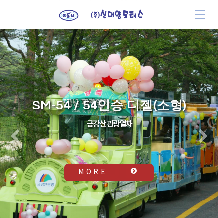
SM-54 / 54인승 디젤(소형)
금강산 관광열차
Previous
N
M O R E