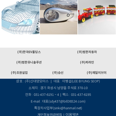
(주)한국EV홀딩스
(주)범한자동차
(주)범한유니솔루션
(주)피라인
(주)조원실업
(주)승신
(주)재일이브이
상
호 : (주)신대양모터스 ｜ 대표 : 이병섭(LEE BYUNG SEOP)
소재지 : 경기 화성시 남양읍 주석로 370-10
전화 : 031-437-6191 ~ 4
｜팩스 : 031-437-6195
E-mail : 대표(sdy437@bill36524.com)
특장차사업부(sinki@hanmail.net)
이용약
개인정보취급방침
｜
관